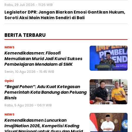
Rabu, 29 Juli 2026 - 11:26 WIB
Legislator DPR: Jangan Biarkan Emosi Gantikan Hukum,
Soroti Aksi Main Hakim Sendiri di Bali
BERITA TERBARU
NEWS
Kemendikdasmen: Filosofi
Memuliakan Murid Jadi Kunci Sukses
Pembelajaran Mendalam di SMK
Senin, 10 Agu 2026 - 15:45 WIB
Opini
“Begal Pohon”: Adu Kuat Ketegasan
Pemerintah Kota Bandung dan Peluang
Bisnis
Rabu, 5 Agu 2026 - 06:11 WIB
NEWS
Kemendikdasmen Luncurkan
ImajiNation 2026, Kompetisi Koding
Visual Nasional untuk Guru dan Murid