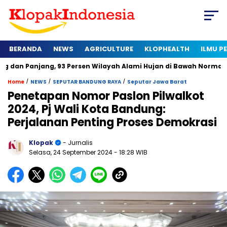
BERANDA
NEWS
AGRICULTURE
KLOPHEALTH
ILMU 
ang, 93 Persen Wilayah Alami Hujan di Bawah Normal
Kapan 
/
/
/
Home
NEWS
SEPUTAR BANDUNG RAYA
Seputar Jawa Barat
Penetapan Nomor Paslon Pilwalkot
2024, Pj Wali Kota Bandung:
Perjalanan Penting Proses Demokrasi
Klopak
- Jurnalis
Selasa, 24 September 2024
- 18:28 WIB