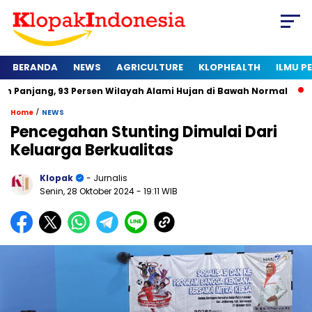
BERANDA
NEWS
AGRICULTURE
KLOPHEALTH
ILMU 
93 Persen Wilayah Alami Hujan di Bawah Normal
Kapan Serti
/
Home
NEWS
Pencegahan Stunting Dimulai Dari
Keluarga Berkualitas
Klopak
- Jurnalis
Senin, 28 Oktober 2024
- 19:11 WIB