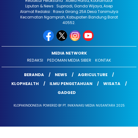
Redaktur Pelaksana : Adela Harsa, Koordinator
Liputan & News : Supriadi, Ganda Wijaya, Asep
Alamat Redaksi : Rawa Girang 25A Desa Tanimulya
Kecamatan Ngamprah, Kabupaten Bandung Barat
40552.
MEDIA NETWORK
REDAKSI
PEDOMAN MEDIA SIBER
KONTAK
BERANDA
NEWS
AGRICULTURE
KLOPHEALTH
ILMU PENGETAHUAN
WISATA
GADGED
KLOPAKINDONESIA POWERED BY PT. INIKANAKU MEDIA NUSANTARA 2025