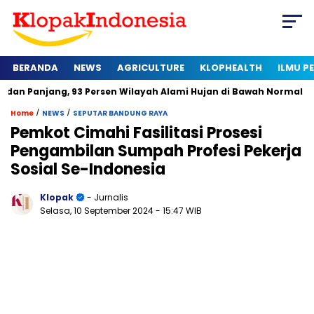
BERANDA
NEWS
AGRICULTURE
KLOPHEALTH
ILMU 
g, 93 Persen Wilayah Alami Hujan di Bawah Normal
Kapan Se
/
/
Home
NEWS
SEPUTAR BANDUNG RAYA
Pemkot Cimahi Fasilitasi Prosesi
Pengambilan Sumpah Profesi Pekerja
Sosial Se-Indonesia
Klopak
- Jurnalis
Selasa, 10 September 2024
- 15:47 WIB