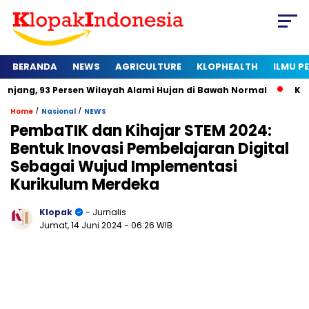
BERANDA
NEWS
AGRICULTURE
KLOPHEALTH
ILMU 
ersen Wilayah Alami Hujan di Bawah Normal
Kapan Sertifikat
/
/
Home
Nasional
NEWS
PembaTIK dan Kihajar STEM 2024:
Bentuk Inovasi Pembelajaran Digital
Sebagai Wujud Implementasi
Kurikulum Merdeka
Klopak
- Jurnalis
Jumat, 14 Juni 2024
- 06:26 WIB