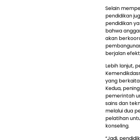
Selain mempe
pendidikan ju
pendidikan y
bahwa anggara
akan berkoor
pembangunan r
berjalan efekti
Lebih lanjut, 
Kemendikdasm
yang berkait
Kedua, peningk
pemerintah u
sains dan tek
melalui dua p
pelatihan unt
konseling.
“Jadi, pendid