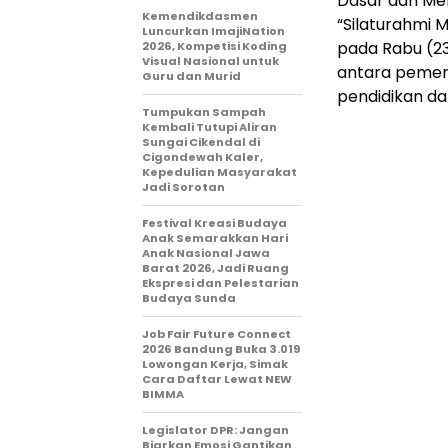
Dasar dan Me
Kemendikdasmen
“Silaturahmi 
Luncurkan ImajiNation
pada Rabu (23/
2026, Kompetisi Koding
Visual Nasional untuk
antara pemeri
Guru dan Murid
pendidikan da
Tumpukan Sampah
Kembali Tutupi Aliran
Sungai Cikendal di
Cigondewah Kaler,
Kepedulian Masyarakat
Jadi Sorotan
Festival Kreasi Budaya
Anak Semarakkan Hari
Anak Nasional Jawa
Barat 2026, Jadi Ruang
Ekspresi dan Pelestarian
Budaya Sunda
Job Fair Future Connect
2026 Bandung Buka 3.019
Lowongan Kerja, Simak
Cara Daftar Lewat NEW
BIMMA
Legislator DPR: Jangan
Biarkan Emosi Gantikan