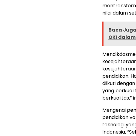
mentransform
nilai dalam se
Baca Juga 
OKI dalam
Mendikdasmen
kesejahteraan 
kesejahteraan
pendidikan. H
diikuti denga
yang berkuali
berkualitas,” 
Mengenai pen
pendidikan vo
teknologi yan
Indonesia, “