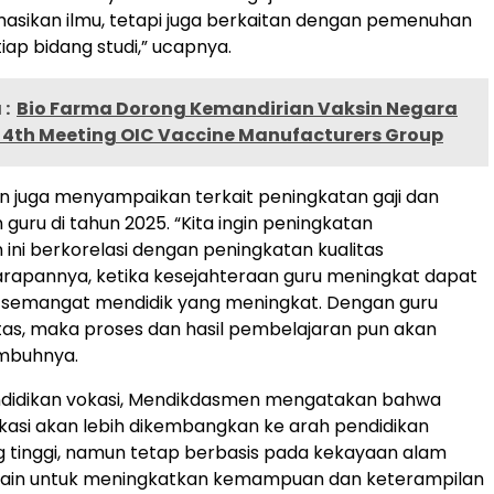
asikan ilmu, tetapi juga berkaitan dengan pemenuhan
tiap bidang studi,” ucapnya.
:
Bio Farma Dorong Kemandirian Vaksin Negara
 4th Meeting OIC Vaccine Manufacturers Group
 juga menyampaikan terkait peningkatan gaji dan
guru di tahun 2025. “Kita ingin peningkatan
 ini berkorelasi dengan peningkatan kualitas
arapannya, ketika kesejahteraan guru meningkat dapat
n semangat mendidik yang meningkat. Dengan guru
tas, maka proses dan hasil pembelajaran pun akan
imbuhnya.
didikan vokasi, Mendikdasmen mengatakan bahwa
kasi akan lebih dikembangkan ke arah pendidikan
g tinggi, namun tetap berbasis pada kekayaan alam
Selain untuk meningkatkan kemampuan dan keterampilan