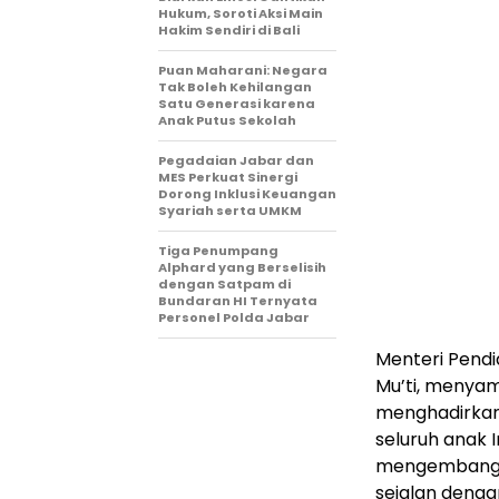
Hukum, Soroti Aksi Main
Hakim Sendiri di Bali
Puan Maharani: Negara
Tak Boleh Kehilangan
Satu Generasi karena
Anak Putus Sekolah
Pegadaian Jabar dan
MES Perkuat Sinergi
Dorong Inklusi Keuangan
Syariah serta UMKM
Tiga Penumpang
Alphard yang Berselisih
dengan Satpam di
Bundaran HI Ternyata
Personel Polda Jabar
Menteri Pend
Mu’ti, menyam
menghadirkan
seluruh anak 
mengembangka
sejalan denga