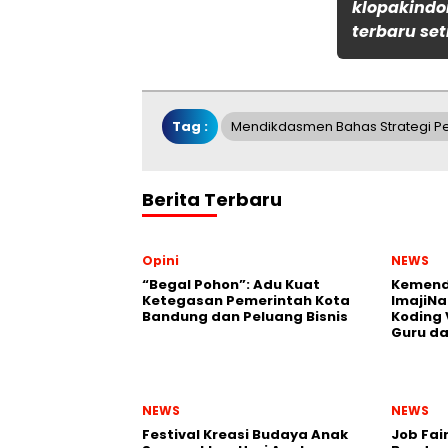
klopakindo
terbaru set
Tag :
Mendikdasmen Bahas Strategi P
Berita Terbaru
Opini
NEWS
“Begal Pohon”: Adu Kuat
Kemend
Ketegasan Pemerintah Kota
ImajiNa
Bandung dan Peluang Bisnis
Koding 
Guru da
NEWS
NEWS
Festival Kreasi Budaya Anak
Job Fai