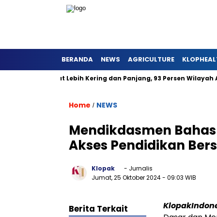
BERANDA
NEWS
AGRICULTURE
KLOPHEAL
 Jawa Barat Lebih Kering dan Panjang, 93 Persen Wilayah Alami
Home
NEWS
/
Mendikdasmen Bahas 
Akses Pendidikan Ber
Klopak
- Jurnalis
Jumat, 25 Oktober 2024
- 09:03 WIB
KlopakIndon
Berita Terkait