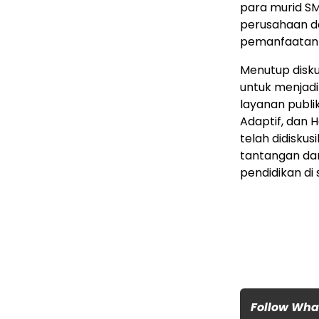
para murid SM
perusahaan d
pemanfaatan p
Menutup disk
untuk menjad
layanan publi
Adaptif, dan H
telah didisku
tantangan da
pendidikan di 
Follow Wh