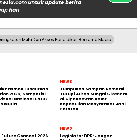
nesia.com untuk update berita
iap hari
eningkatan Mutu Dan Akses Pendidikan Bersama Media
NEWS
ikdasmen Luncurkan
Tumpukan Sampah Kembali
tion 2026, Kompetisi
Tutupi Aliran Sungai Cikendal
Visual Nasional untuk
di Cigondewah Kaler,
n Murid
Kepedulian Masyarakat Jadi
Sorotan
NEWS
r Future Connect 2026
Legislator DPR: Jangan