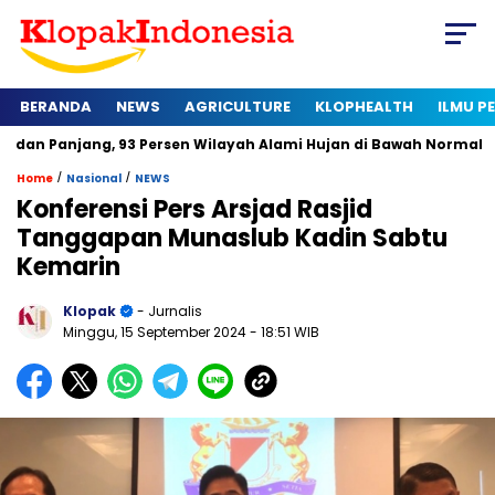
BERANDA
NEWS
AGRICULTURE
KLOPHEALTH
ILMU 
ng, 93 Persen Wilayah Alami Hujan di Bawah Normal
Kapan Se
/
/
Home
Nasional
NEWS
Konferensi Pers Arsjad Rasjid
Tanggapan Munaslub Kadin Sabtu
Kemarin
Klopak
- Jurnalis
Minggu, 15 September 2024
- 18:51 WIB