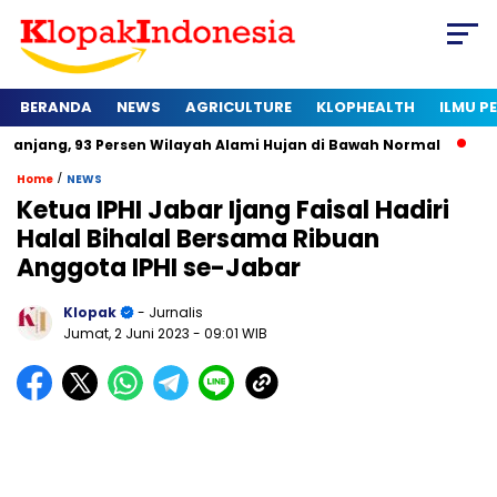
BERANDA
NEWS
AGRICULTURE
KLOPHEALTH
ILMU 
93 Persen Wilayah Alami Hujan di Bawah Normal
Kapan Serti
/
Home
NEWS
Ketua IPHI Jabar Ijang Faisal Hadiri
Halal Bihalal Bersama Ribuan
Anggota IPHI se-Jabar
Klopak
- Jurnalis
Jumat, 2 Juni 2023
- 09:01 WIB