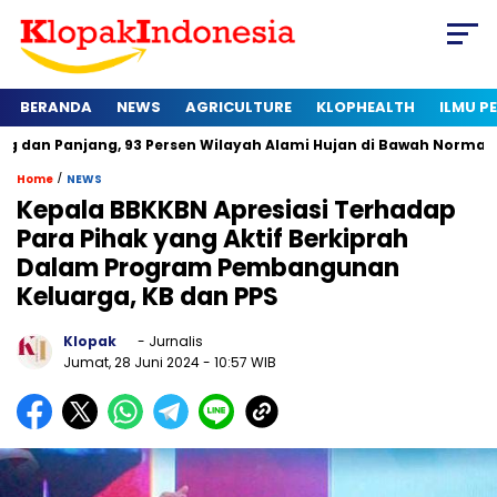
BERANDA
NEWS
AGRICULTURE
KLOPHEALTH
ILMU 
jang, 93 Persen Wilayah Alami Hujan di Bawah Normal
Kapan
/
Home
NEWS
Kepala BBKKBN Apresiasi Terhadap
Para Pihak yang Aktif Berkiprah
Dalam Program Pembangunan
Keluarga, KB dan PPS
Klopak
- Jurnalis
Jumat, 28 Juni 2024
- 10:57 WIB