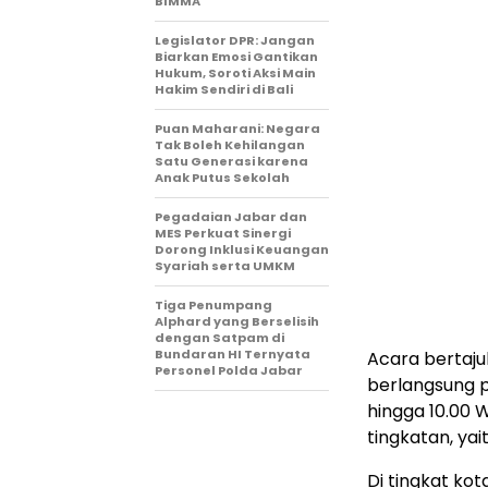
BIMMA
Legislator DPR: Jangan
Biarkan Emosi Gantikan
Hukum, Soroti Aksi Main
Hakim Sendiri di Bali
Puan Maharani: Negara
Tak Boleh Kehilangan
Satu Generasi karena
Anak Putus Sekolah
Pegadaian Jabar dan
MES Perkuat Sinergi
Dorong Inklusi Keuangan
Syariah serta UMKM
Tiga Penumpang
Alphard yang Berselisih
dengan Satpam di
Bundaran HI Ternyata
Acara bertajuk
Personel Polda Jabar
berlangsung p
hingga 10.00 
tingkatan, ya
Di tingkat ko