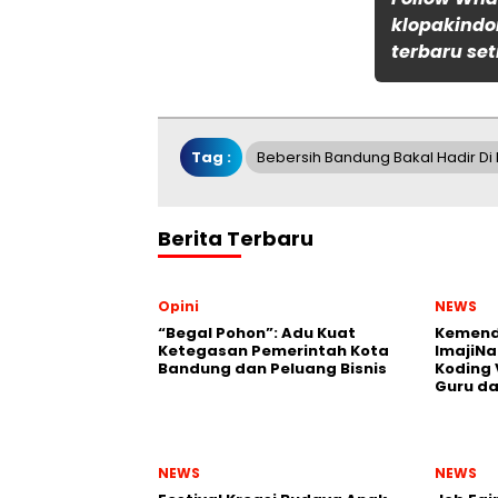
klopakindo
terbaru set
Tag :
Bebersih Bandung Bakal Hadir Di
Berita Terbaru
Opini
NEWS
“Begal Pohon”: Adu Kuat
Kemend
Ketegasan Pemerintah Kota
ImajiNa
Bandung dan Peluang Bisnis
Koding 
Guru da
NEWS
NEWS