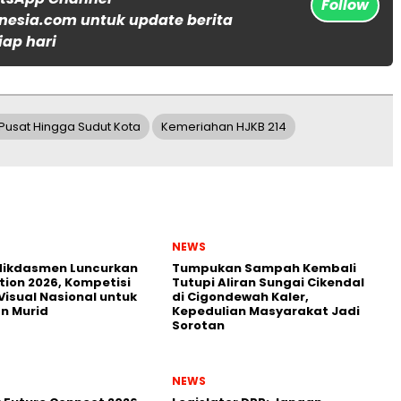
Follow
nesia.com untuk update berita
iap hari
 Pusat Hingga Sudut Kota
Kemeriahan HJKB 214
NEWS
ikdasmen Luncurkan
Tumpukan Sampah Kembali
tion 2026, Kompetisi
Tutupi Aliran Sungai Cikendal
Visual Nasional untuk
di Cigondewah Kaler,
n Murid
Kepedulian Masyarakat Jadi
Sorotan
NEWS