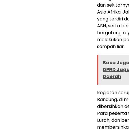
dan sekitarnya
Asia Afrika, J
yang terdiri 
ASN, serta be
bergotong roy
melakukan pe
sampah liar.
Baca Juga 
DPRD Jaga
Daerah
Kegiatan seru
Bandung, di m
dibersihkan 
Para peserta 
Lurah, dan be
membersihkan 