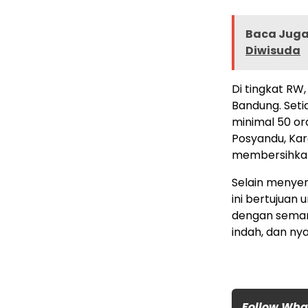
Baca Juga 
Diwisuda
Di tingkat RW
Bandung. Set
minimal 50 or
Posyandu, Ka
membersihkan
Selain menyem
ini bertujuan
dengan semang
indah, dan ny
Follow Wh