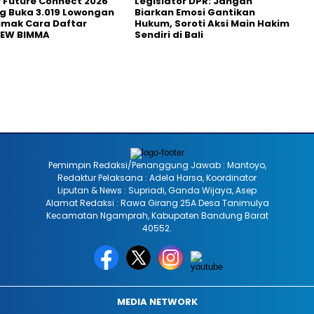
r Future Connect 2026
Legislator DPR: Jangan
g Buka 3.019 Lowongan
Biarkan Emosi Gantikan
Simak Cara Daftar
Hukum, Soroti Aksi Main Hakim
NEW BIMMA
Sendiri di Bali
Pemimpin Redaksi/Penanggung Jawab : Mantoyo,
Redaktur Pelaksana : Adela Harsa, Koordinator
Liputan & News : Supriadi, Ganda Wijaya, Asep
Alamat Redaksi : Rawa Girang 25A Desa Tanimulya
Kecamatan Ngamprah, Kabupaten Bandung Barat
40552.
MEDIA NETWORK