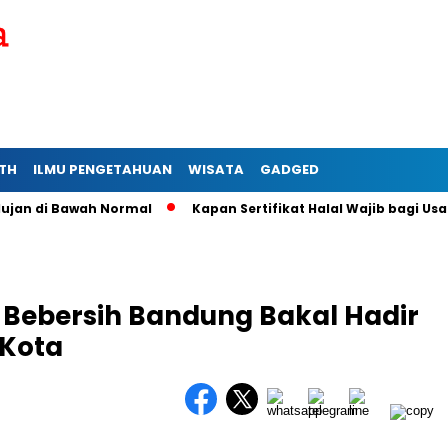
TH
ILMU PENGETAHUAN
WISATA
GADGED
 di Bawah Normal
Kapan Sertifikat Halal Wajib bagi Usaha M
 Bebersih Bandung Bakal Hadir
 Kota