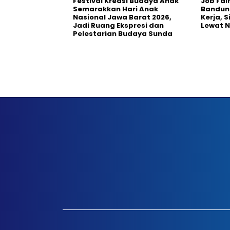
Festival Kreasi Budaya Anak
Job Fai
Semarakkan Hari Anak
Bandun
Nasional Jawa Barat 2026,
Kerja, 
Jadi Ruang Ekspresi dan
Lewat 
Pelestarian Budaya Sunda