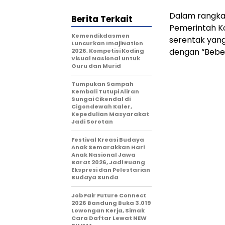
Dalam rangka 
Berita Terkait
Pemerintah K
Kemendikdasmen
serentak yan
Luncurkan ImajiNation
dengan “Beber
2026, Kompetisi Koding
Visual Nasional untuk
Guru dan Murid
Tumpukan Sampah
Kembali Tutupi Aliran
Sungai Cikendal di
Cigondewah Kaler,
Kepedulian Masyarakat
Jadi Sorotan
Festival Kreasi Budaya
Anak Semarakkan Hari
Anak Nasional Jawa
Barat 2026, Jadi Ruang
Ekspresi dan Pelestarian
Budaya Sunda
Job Fair Future Connect
2026 Bandung Buka 3.019
Lowongan Kerja, Simak
Cara Daftar Lewat NEW