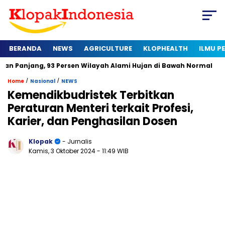
BERANDA
NEWS
AGRICULTURE
KLOPHEALTH
ILMU 
Panjang, 93 Persen Wilayah Alami Hujan di Bawah Normal
K
/
/
Home
Nasional
NEWS
Kemendikbudristek Terbitkan
Peraturan Menteri terkait Profesi,
Karier, dan Penghasilan Dosen
Klopak
- Jurnalis
Kamis, 3 Oktober 2024
- 11:49 WIB