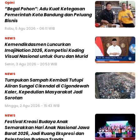
Opini
“Begal Pohon”: Adu Kuat Ketegasan
Pemerintah Kota Bandung dan Peluang
Bisnis
Rabu, 5 Agu 2026 - 06:11 WIB
NEWS
Kemendikdasmen Luncurkan
ImajiNation 2026, Kompetisi Koding
Visual Nasional untuk Guru dan Murid
Senin, 3 Agu 2026 - 20:53 WIB
NEWS
Tumpukan Sampah Kembali Tutupi
Aliran Sungai Cikendal di Cigondewah
Kaler, Kepedulian Masyarakat Jadi
Sorotan
Minggu, 2 Agu 2026 - 15:43 WIB
NEWS
Festival Kreasi Budaya Anak
Semarakkan Hari Anak Nasional Jawa
Barat 2026, Jadi Ruang Ekspresi dan
Pelestarian Budaya Sunda