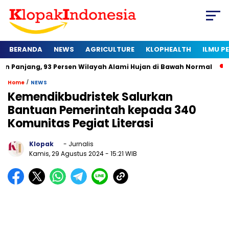
BERANDA
NEWS
AGRICULTURE
KLOPHEALTH
ILMU 
93 Persen Wilayah Alami Hujan di Bawah Normal
Kapan Sertif
/
Home
NEWS
Kemendikbudristek Salurkan
Bantuan Pemerintah kepada 340
Komunitas Pegiat Literasi
Klopak
- Jurnalis
Kamis, 29 Agustus 2024
- 15:21 WIB