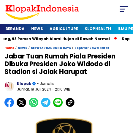
BERANDA
NEWS
AGRICULTURE
KLOPHEALTH
ILMU 
ersen Wilayah Alami Hujan di Bawah Normal
Kapan Sertifikat
/
/
/
Home
NEWS
SEPUTAR BANDUNG RAYA
Seputar Jawa Barat
Jabar Tuan Rumah Piala Presiden
Dibuka Presiden Joko Widodo di
Stadion si Jalak Harupat
Klopak
- Jurnalis
Jumat, 19 Juli 2024
- 21:16 WIB