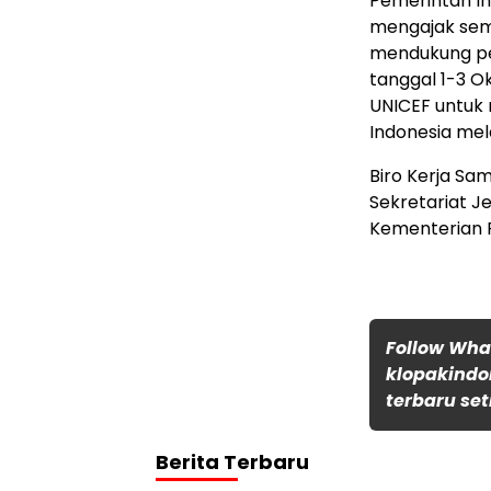
Pemerintah I
mengajak sem
mendukung pen
tanggal 1-3 
UNICEF untuk 
Indonesia mel
Biro Kerja S
Sekretariat J
Kementerian P
Follow Wh
klopakindo
terbaru set
Berita Terbaru