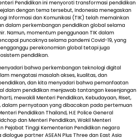
teri Pendidikan ini menyoroti transformasi pendidikan
l. Sejalan dengan tema tersebut, Indonesia menegaskan
gi Informasi dan Komunikasi (TIK) telah memainkan
kan dalam perkembangan pendidikan global selama
hir. Namun, momentum penggunaan TIK dalam
encapai puncaknya selama pandemi Covid-19, yang
mengganggu perekonomian global tetapi juga
sistem pendidikan.
a menyadari bahwa perkembangan teknologi digital
lam mengatasi masalah akses, kualitas, dan
endidikan, dan kita menyadari bahwa pemanfaatan
ital dalam pendidikan menjawab tantangan kesenjangan
 Suharti, mewakili Menteri Pendidikan, Kebudayaan, Riset,
i, dalam pernyataan yang dibacakan pada pertemuan
Menteri Pendidikan Thailand, H.E Police General
chop dan Menteri Pendidikan, Wakil Menteri
an Pejabat Tinggi Kementerian Pendidikan negara
 dialogue partner ASEAN Plus Three dan East Asia