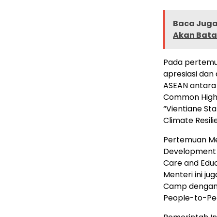
Baca Juga 
Akan Batas
Pada pertemu
apresiasi dan
ASEAN antara 
Common Higher 
“Vientiane St
Climate Resili
Pertemuan Me
Development 
Care and Educ
Menteri ini j
Camp dengan 
People-to-Peo