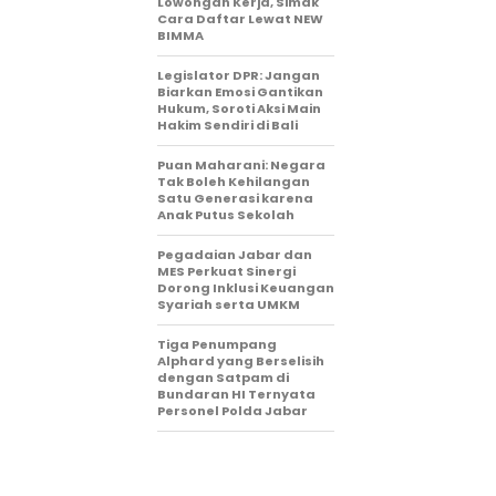
Lowongan Kerja, Simak
Cara Daftar Lewat NEW
BIMMA
Legislator DPR: Jangan
Biarkan Emosi Gantikan
Hukum, Soroti Aksi Main
Hakim Sendiri di Bali
Puan Maharani: Negara
Tak Boleh Kehilangan
Satu Generasi karena
Anak Putus Sekolah
Pegadaian Jabar dan
MES Perkuat Sinergi
Dorong Inklusi Keuangan
Syariah serta UMKM
Tiga Penumpang
Alphard yang Berselisih
dengan Satpam di
Bundaran HI Ternyata
Personel Polda Jabar