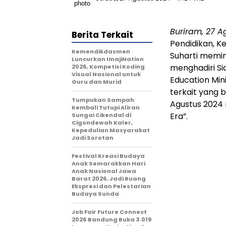
Buriram, 27 A
Berita Terkait
Pendidikan, K
Kemendikdasmen
Suharti memim
Luncurkan ImajiNation
menghadiri Si
2026, Kompetisi Koding
Visual Nasional untuk
Education Min
Guru dan Murid
terkait yang 
Tumpukan Sampah
Agustus 2024 
Kembali Tutupi Aliran
Era”.
Sungai Cikendal di
Cigondewah Kaler,
Kepedulian Masyarakat
Jadi Sorotan
Festival Kreasi Budaya
Anak Semarakkan Hari
Anak Nasional Jawa
Barat 2026, Jadi Ruang
Ekspresi dan Pelestarian
Budaya Sunda
Job Fair Future Connect
2026 Bandung Buka 3.019