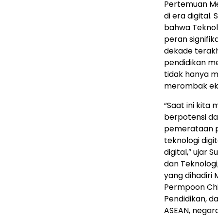
Pertemuan Men
di era digita
bahwa Teknolo
peran signifi
dekade terak
pendidikan m
tidak hanya 
merombak eko
“Saat ini kit
berpotensi da
pemerataan p
teknologi dig
digital,” ujar
dan Teknolog
yang dihadiri 
Permpoon Chid
Pendidikan, d
ASEAN, negara