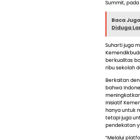
Summit, pada 
Baca Juga 
Diduga La
Suharti juga 
Kemendikbudr
berkualitas ba
ribu sekolah d
Berkaitan den
bahwa Indone
meningkatkan
Inisiatif Kem
hanya untuk m
tetapi juga 
pendekatan ya
“Melalui plat