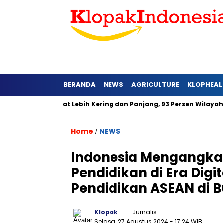
BERANDA
NEWS
AGRICULTURE
KLOPHEAL
i Jawa Barat Lebih Kering dan Panjang, 93 Persen Wilayah Alami
Home
NEWS
/
Indonesia Mengangkat
Pendidikan di Era Dig
Pendidikan ASEAN di B
Klopak
- Jurnalis
Selasa, 27 Agustus 2024
- 17:24 WIB