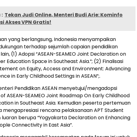
:
Tekan Judi Online, Menteri Budi Arie: Kominfo
i Akses VPN Gratis!
an yang berlangsung, Indonesia menyampaikan
 dukungan terhadap sejumlah capaian pendidikan
lain, (1) Adopsi “ASEAN-SEAMEO Joint Declaration on
Education Space in Southeast Asia.”; (2) Finalisasi
atement on Equity, Access and Environment: Advancing
ence in Early Childhood Settings in ASEAN”;.
nteri Pendidikan ASEAN menyetujui/mengadopsi
of ASEAN-SEAMEO Joint Roadmap On Early Childhood
ation in Southeast Asia. Kemudian peserta pertemuan
uga mengapresiasi rencana pelaksanaan APT Student
luaran berupa “Yogyakarta Declaration on Enhancing
ple Connectivity in East Asia”.