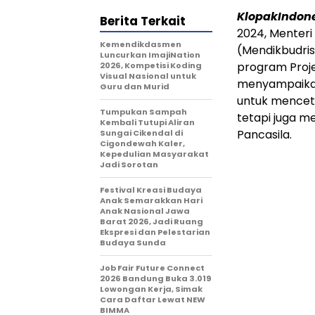
KlopakIndon
Berita Terkait
2024, Menteri
Kemendikdasmen
(Mendikbudri
Luncurkan ImajiNation
program Projek
2026, Kompetisi Koding
Visual Nasional untuk
menyampaikan
Guru dan Murid
untuk menceta
Tumpukan Sampah
tetapi juga me
Kembali Tutupi Aliran
Pancasila.
Sungai Cikendal di
Cigondewah Kaler,
Kepedulian Masyarakat
Jadi Sorotan
Festival Kreasi Budaya
Anak Semarakkan Hari
Anak Nasional Jawa
Barat 2026, Jadi Ruang
Ekspresi dan Pelestarian
Budaya Sunda
Job Fair Future Connect
2026 Bandung Buka 3.019
Lowongan Kerja, Simak
Cara Daftar Lewat NEW
BIMMA