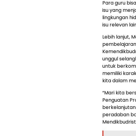
Para guru bi
isu yang menja
lingkungan hi
isu relevan l
Lebih lanjut
pembelajaran
Kemendikbudr
unggul selang
untuk berkomp
memiliki kara
kita dalam m
“Mari kita b
Penguatan Pro
berkelanjuta
peradaban ba
Mendikbudrist