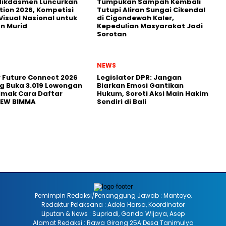
ikdasmen Luncurkan
Tumpukan Sampah Kembali
tion 2026, Kompetisi
Tutupi Aliran Sungai Cikendal
Visual Nasional untuk
di Cigondewah Kaler,
n Murid
Kepedulian Masyarakat Jadi
Sorotan
NEWS
r Future Connect 2026
Legislator DPR: Jangan
g Buka 3.019 Lowongan
Biarkan Emosi Gantikan
Simak Cara Daftar
Hukum, Soroti Aksi Main Hakim
NEW BIMMA
Sendiri di Bali
Pemimpin Redaksi/Penanggung Jawab : Mantoyo,
Redaktur Pelaksana : Adela Harsa, Koordinator
Liputan & News : Supriadi, Ganda Wijaya, Asep
Alamat Redaksi : Rawa Girang 25A Desa Tanimulya