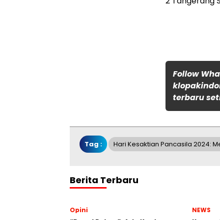
2 Tangerang S
Follow Wh
klopakindo
terbaru set
Tag :
Hari Kesaktian Pancasila 2024: 
Berita Terbaru
Opini
NEWS