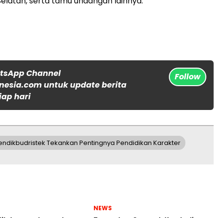
elatan, serta tamu undangan lainnya.
atsApp Channel
Follow
nesia.com untuk update berita
iap hari
Mendikbudristek Tekankan Pentingnya Pendidikan Karakter
NEWS