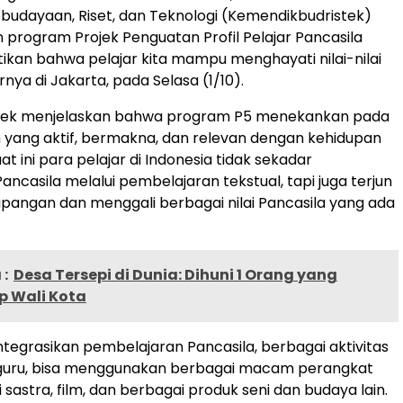
ebudayaan, Riset, dan Teknologi (Kemendikbudristek)
program Projek Penguatan Profil Pelajar Pancasila
kan bahwa pelajar kita mampu menghayati nilai-nilai
arnya di Jakarta, pada Selasa (1/10).
tek menjelaskan bahwa program P5 menekankan pada
yang aktif, bermakna, dan relevan dengan kehidupan
aat ini para pelajar di Indonesia tidak sekadar
ncasila melalui pembelajaran tekstual, tapi juga terjun
apangan dan menggali berbagai nilai Pancasila yang ada
:
Desa Tersepi di Dunia: Dihuni 1 Orang yang
 Wali Kota
tegrasikan pembelajaran Pancasila, berbagai aktivitas
, guru, bisa menggunakan berbagai macam perangkat
ri sastra, film, dan berbagai produk seni dan budaya lain.