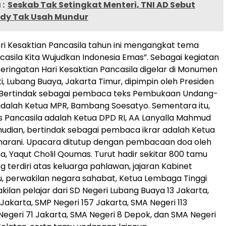
:
Seskab Tak Setingkat Menteri, TNI AD Sebut
dy Tak Usah Mundur
ri Kesaktian Pancasila tahun ini mengangkat tema
asila Kita Wujudkan Indonesia Emas”. Sebagai kegiatan
 peringatan Hari Kesaktian Pancasila digelar di Monumen
i, Lubang Buaya, Jakarta Timur, dipimpin oleh Presiden
 Bertindak sebagai pembaca teks Pembukaan Undang-
dalah Ketua MPR, Bambang Soesatyo. Sementara itu,
Pancasila adalah Ketua DPD RI, AA Lanyalla Mahmud
emudian, bertindak sebagai pembaca ikrar adalah Ketua
harani. Upacara ditutup dengan pembacaan doa oleh
, Yaqut Cholil Qoumas. Turut hadir sekitar 800 tamu
 terdiri atas keluarga pahlawan, jajaran Kabinet
u, perwakilan negara sahabat, Ketua Lembaga Tinggi
kilan pelajar dari SD Negeri Lubang Buaya 13 Jakarta,
Jakarta, SMP Negeri 157 Jakarta, SMA Negeri 113
Negeri 71 Jakarta, SMA Negeri 8 Depok, dan SMA Negeri