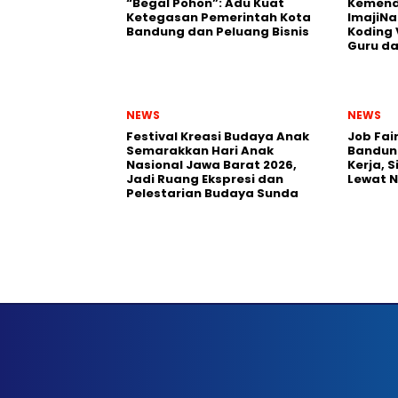
“Begal Pohon”: Adu Kuat
Kemend
Ketegasan Pemerintah Kota
ImajiNa
Bandung dan Peluang Bisnis
Koding 
Guru da
NEWS
NEWS
Festival Kreasi Budaya Anak
Job Fai
Semarakkan Hari Anak
Bandun
Nasional Jawa Barat 2026,
Kerja, 
Jadi Ruang Ekspresi dan
Lewat 
Pelestarian Budaya Sunda