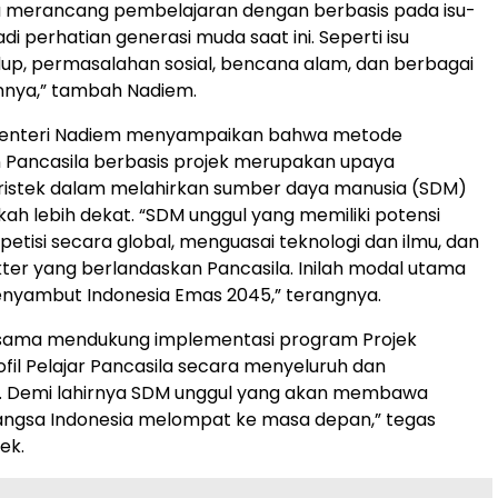
sa merancang pembelajaran dengan berbasis pada isu-
di perhatian generasi muda saat ini. Seperti isu
dup, permasalahan sosial, bencana alam, dan berbagai
ainnya,” tambah Nadiem.
, Menteri Nadiem menyampaikan bahwa metode
 Pancasila berbasis projek merupakan upaya
istek dalam melahirkan sumber daya manusia (SDM)
kah lebih dekat. “SDM unggul yang memiliki potensi
etisi secara global, menguasai teknologi dan ilmu, dan
kter yang berlandaskan Pancasila. Inilah modal utama
enyambut Indonesia Emas 2045,” terangnya.
ersama mendukung implementasi program Projek
fil Pelajar Pancasila secara menyeluruh dan
n. Demi lahirnya SDM unggul yang akan membawa
ngsa Indonesia melompat ke masa depan,” tegas
ek.