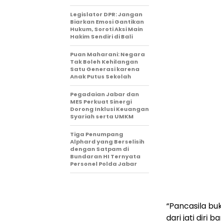
Legislator DPR: Jangan
Biarkan Emosi Gantikan
Hukum, Soroti Aksi Main
Hakim Sendiri di Bali
Puan Maharani: Negara
Tak Boleh Kehilangan
Satu Generasi karena
Anak Putus Sekolah
Pegadaian Jabar dan
MES Perkuat Sinergi
Dorong Inklusi Keuangan
Syariah serta UMKM
Tiga Penumpang
Alphard yang Berselisih
dengan Satpam di
Bundaran HI Ternyata
Personel Polda Jabar
“Pancasila bu
dari jati diri