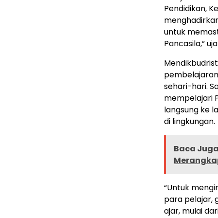
Pendidikan, K
menghadirkan 
untuk memasti
Pancasila,” uj
Mendikbudris
pembelajaran 
sehari-hari. S
mempelajari Pa
langsung ke l
di lingkungan.
Baca Juga 
Merangkap
“Untuk mengin
para pelajar
ajar, mulai da