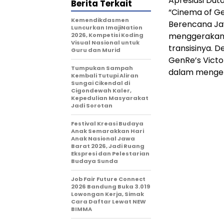
Apresiasi Dut
Berita Terkait
“Cinema of Ge
Kemendikdasmen
Berencana Jaw
Luncurkan ImajiNation
menggerakan 
2026, Kompetisi Koding
Visual Nasional untuk
transisinya. 
Guru dan Murid
GenRe’s Victo
Tumpukan Sampah
dalam mengeks
Kembali Tutupi Aliran
Sungai Cikendal di
Cigondewah Kaler,
Kepedulian Masyarakat
Jadi Sorotan
Festival Kreasi Budaya
Anak Semarakkan Hari
Anak Nasional Jawa
Barat 2026, Jadi Ruang
Ekspresi dan Pelestarian
Budaya Sunda
Job Fair Future Connect
2026 Bandung Buka 3.019
Lowongan Kerja, Simak
Cara Daftar Lewat NEW
BIMMA