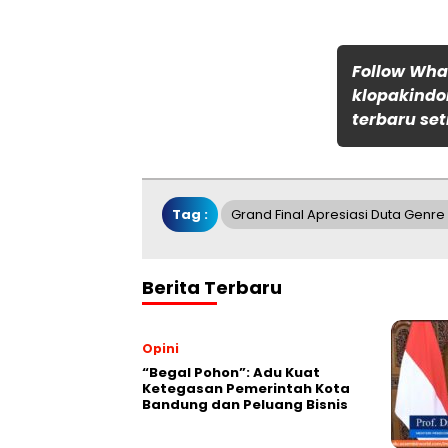
Follow Wh
klopakindo
terbaru set
Tag :
Grand Final Apresiasi Duta Genr
Berita Terbaru
Opini
“Begal Pohon”: Adu Kuat
Ketegasan Pemerintah Kota
Bandung dan Peluang Bisnis