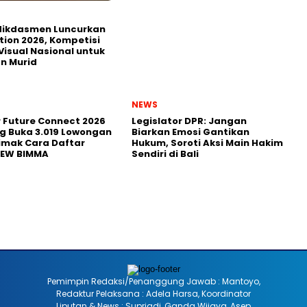
ikdasmen Luncurkan
tion 2026, Kompetisi
Visual Nasional untuk
n Murid
NEWS
r Future Connect 2026
Legislator DPR: Jangan
g Buka 3.019 Lowongan
Biarkan Emosi Gantikan
Simak Cara Daftar
Hukum, Soroti Aksi Main Hakim
NEW BIMMA
Sendiri di Bali
Pemimpin Redaksi/Penanggung Jawab : Mantoyo,
Redaktur Pelaksana : Adela Harsa, Koordinator
Liputan & News : Supriadi, Ganda Wijaya, Asep