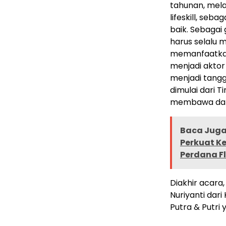
tahunan, mel
lifeskill, se
baik. Sebagai
harus selalu 
memanfaatkan
menjadi akto
menjadi tang
dimulai dari 
membawa dampa
Baca Juga 
Perkuat K
Perdana F
Diakhir acara
Nuriyanti dar
Putra & Putri