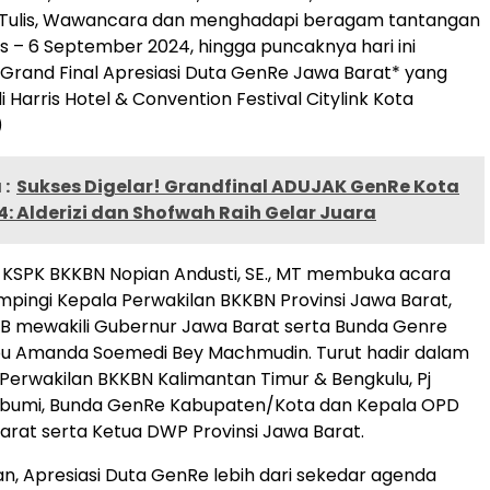
 Tulis, Wawancara dan menghadapi beragam tantangan
us – 6 September 2024, hingga puncaknya hari ini
Grand Final Apresiasi Duta GenRe Jawa Barat* yang
 Harris Hotel & Convention Festival Citylink Kota
)
:
Sukses Digelar! Grandfinal ADUJAK GenRe Kota
: Alderizi dan Shofwah Raih Gelar Juara
 KSPK BKKBN Nopian Andusti, SE., MT membuka acara
mpingi Kepala Perwakilan BKKBN Provinsi Jawa Barat,
B mewakili Gubernur Jawa Barat serta Bunda Genre
Ibu Amanda Soemedi Bey Machmudin. Turut hadir dalam
Perwakilan BKKBN Kalimantan Timur & Bengkulu, Pj
abumi, Bunda GenRe Kabupaten/Kota dan Kepala OPD
arat serta Ketua DWP Provinsi Jawa Barat.
n, Apresiasi Duta GenRe lebih dari sekedar agenda