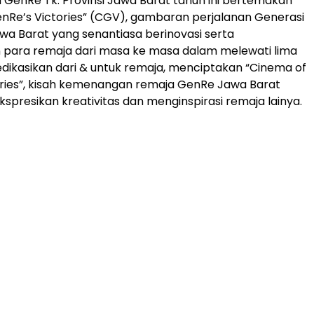
a GenRe Tk. Provinsi Jawa Barat tahun ini bertemakan
nRe’s Victories” (CGV), gambaran perjalanan Generasi
a Barat yang senantiasa berinovasi serta
para remaja dari masa ke masa dalam melewati lima
Dedikasikan dari & untuk remaja, menciptakan “Cinema of
ries”, kisah kemenangan remaja GenRe Jawa Barat
presikan kreativitas dan menginspirasi remaja lainya.