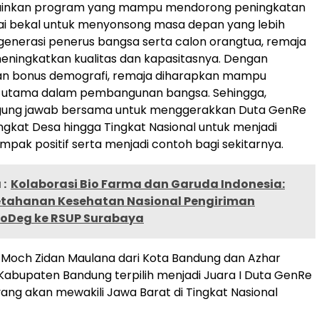
ainkan program yang mampu mendorong peningkatan
bagai bekal untuk menyonsong masa depan yang lebih
 generasi penerus bangsa serta calon orangtua, remaja
meningkatkan kualitas dan kapasitasnya. Dengan
 bonus demografi, remaja diharapkan mampu
r utama dalam pembangunan bangsa. Sehingga,
gung jawab bersama untuk menggerakkan Duta GenRe
Tingkat Desa hingga Tingkat Nasional untuk menjadi
k positif serta menjadi contoh bagi sekitarnya.
:
Kolaborasi Bio Farma dan Garuda Indonesia:
etahanan Kesehatan Nasional Pengiriman
loDeg ke RSUP Surabaya
, Moch Zidan Maulana dari Kota Bandung dan Azhar
i Kabupaten Bandung terpilih menjadi Juara I Duta GenRe
 yang akan mewakili Jawa Barat di Tingkat Nasional