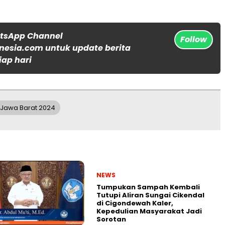
atsApp Channel
Follow
nesia.com untuk update berita
iap hari
e Jawa Barat 2024
NEWS
Tumpukan Sampah Kembali
Tutupi Aliran Sungai Cikendal
di Cigondewah Kaler,
Kepedulian Masyarakat Jadi
Sorotan