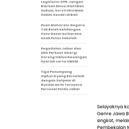
Legislator DPR: Jangan
Biarkan Emosi Gantikan
Hukum, Soroti Aksi Main
Hakim Sendiri di Bali
Puan Maharani: Negara
Tak Boleh Kehilangan
Satu Generasi karena
Anak Putus Sekolah
Pegadaian Jabar dan
MES Perkuat Sinergi
Dorong Inklusi Keuangan
Syariah serta UMKM
Tiga Penumpang
Alphard yang Berselisih
dengan Satpam di
Bundaran HI Ternyata
Personel Polda Jabar
Selayaknya k
Genre Jawa Ba
singkat, mela
Pembekalan Mat