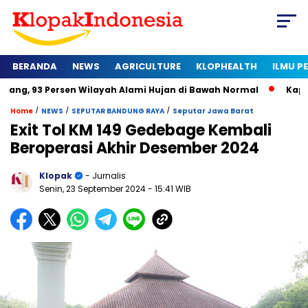
BERANDA
NEWS
AGRICULTURE
KLOPHEALTH
ILMU 
rsen Wilayah Alami Hujan di Bawah Normal
Kapan Sertifikat
/
/
/
Home
NEWS
SEPUTAR BANDUNG RAYA
Seputar Jawa Barat
Exit Tol KM 149 Gedebage Kembali
Beroperasi Akhir Desember 2024
Klopak
- Jurnalis
Senin, 23 September 2024
- 15:41 WIB