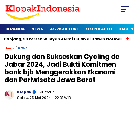
BERANDA
NEWS
AGRICULTURE
KLOPHEALTH
ILMU 
 Persen Wilayah Alami Hujan di Bawah Normal
Kapan Sertifik
/
Home
NEWS
Dukung dan Sukseskan Cycling de
Jabar 2024, Jadi Bukti Komitmen
bank bjb Menggerakkan Ekonomi
dan Pariwisata Jawa Barat
Klopak
- Jurnalis
Sabtu, 25 Mei 2024
- 22:31 WIB