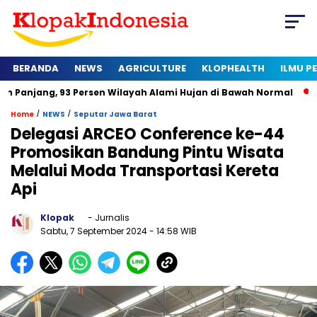
BERANDA
NEWS
AGRICULTURE
KLOPHEALTH
ILMU 
93 Persen Wilayah Alami Hujan di Bawah Normal
Kapan Serti
/
/
Home
NEWS
Seputar Jawa Barat
Delegasi ARCEO Conference ke-44
Promosikan Bandung Pintu Wisata
Melalui Moda Transportasi Kereta
Api
Klopak
- Jurnalis
Sabtu, 7 September 2024
- 14:58 WIB