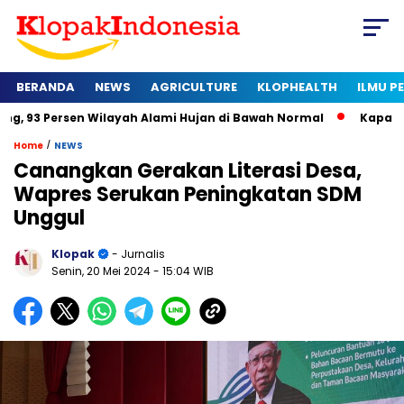
BERANDA
NEWS
AGRICULTURE
KLOPHEALTH
ILMU 
en Wilayah Alami Hujan di Bawah Normal
Kapan Sertifikat Ha
/
Home
NEWS
Canangkan Gerakan Literasi Desa,
Wapres Serukan Peningkatan SDM
Unggul
Klopak
- Jurnalis
Senin, 20 Mei 2024
- 15:04 WIB