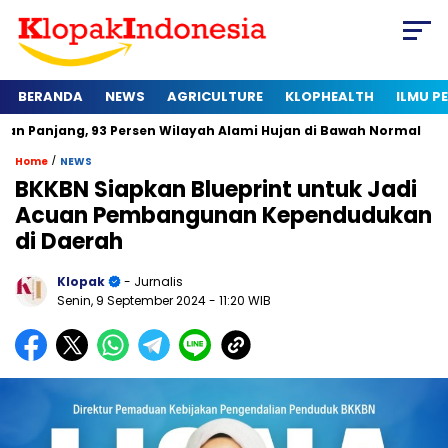
BERANDA
NEWS
AGRICULTURE
KLOPHEALTH
ILMU 
g, 93 Persen Wilayah Alami Hujan di Bawah Normal
Kapan Se
/
Home
NEWS
BKKBN Siapkan Blueprint untuk Jadi
Acuan Pembangunan Kependudukan
di Daerah
Klopak
- Jurnalis
Senin, 9 September 2024
- 11:20 WIB