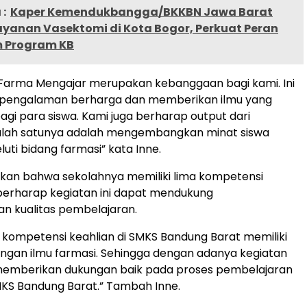
:
Kaper Kemendukbangga/BKKBN Jawa Barat
ayanan Vasektomi di Kota Bogor, Perkuat Peran
m Program KB
 Farma Mengajar merupakan kebanggaan bagi kami. Ini
 pengalaman berharga dan memberikan ilmu yang
gi para siswa. Kami juga berharap output dari
salah satunya adalah mengembangkan minat siswa
uti bidang farmasi” kata Inne.
an bahwa sekolahnya memiliki lima kompetensi
berharap kegiatan ini dapat mendukung
 kualitas pembelajaran.
ma kompetensi keahlian di SMKS Bandung Barat memiliki
engan ilmu farmasi. Sehingga dengan adanya kegiatan
a memberikan dukungan baik pada proses pembelajaran
MKS Bandung Barat.” Tambah Inne.