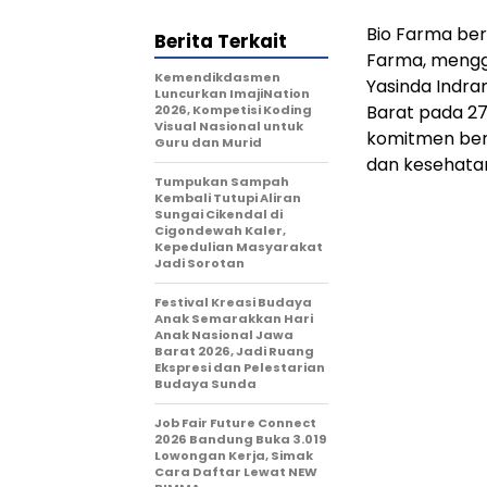
Bio Farma be
Berita Terkait
Farma, mengg
Kemendikdasmen
Yasinda Indr
Luncurkan ImajiNation
Barat pada 27
2026, Kompetisi Koding
Visual Nasional untuk
komitmen ber
Guru dan Murid
dan kesehata
Tumpukan Sampah
Kembali Tutupi Aliran
Sungai Cikendal di
Cigondewah Kaler,
Kepedulian Masyarakat
Jadi Sorotan
Festival Kreasi Budaya
Anak Semarakkan Hari
Anak Nasional Jawa
Barat 2026, Jadi Ruang
Ekspresi dan Pelestarian
Budaya Sunda
Job Fair Future Connect
2026 Bandung Buka 3.019
Lowongan Kerja, Simak
Cara Daftar Lewat NEW