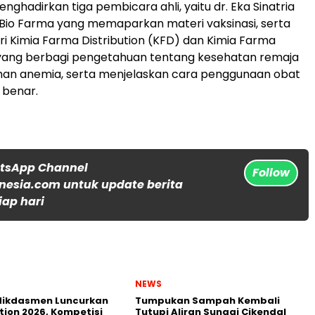
nghadirkan tiga pembicara ahli, yaitu dr. Eka Sinatria
Bio Farma yang memaparkan materi vaksinasi, serta
ri Kimia Farma Distribution (KFD) dan Kimia Farma
 yang berbagi pengetahuan tentang kesehatan remaja
an anemia, serta menjelaskan cara penggunaan obat
 benar.
atsApp Channel
Follow
nesia.com untuk update berita
iap hari
NEWS
ikdasmen Luncurkan
Tumpukan Sampah Kembali
tion 2026, Kompetisi
Tutupi Aliran Sungai Cikendal