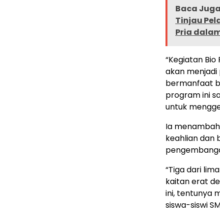
Baca Juga 
Tinjau Pel
Pria dala
“Kegiatan Bio
akan menjadi
bermanfaat ba
program ini 
untuk menggel
Ia menambahk
keahlian dan 
pengembangan
“Tiga dari li
kaitan erat d
ini, tentuny
siswa-siswi S