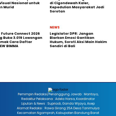
Visual Nasional untuk
di Cigondewah Kaler,
n Murid
Kepedulian Masyarakat Jadi
Sorotan
NEWS
r Future Connect 2026
Legislator DPR: Jangan
g Buka 3.019 Lowongan
Biarkan Emosi Gantikan
Simak Cara Daftar
Hukum, Soroti Aksi Main Hakim
NEW BIMMA
Sendiri di Bali
Pemimpin Redaksi/Penanggung Jawab : Mantoyo,
Redaktur Pelaksana : Adela Harsa, Koordinator
Liputan & News : Supriadi, Ganda Wijaya, Asep
Alamat Redaksi : Rawa Girang 25A Desa Tanimulya
Kecamatan Ngamprah, Kabupaten Bandung Barat