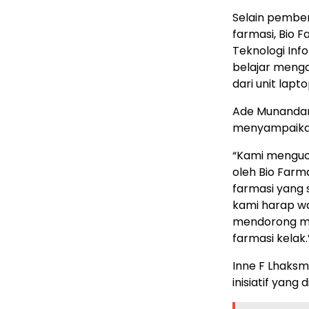
Selain pembe
farmasi, Bio
Teknologi Inf
belajar menga
dari unit lapt
Ade Munandar
menyampaikan 
“Kami menguca
oleh Bio Far
farmasi yang 
kami harap w
mendorong mina
farmasi kelak.
Inne F Lhaks
inisiatif yang