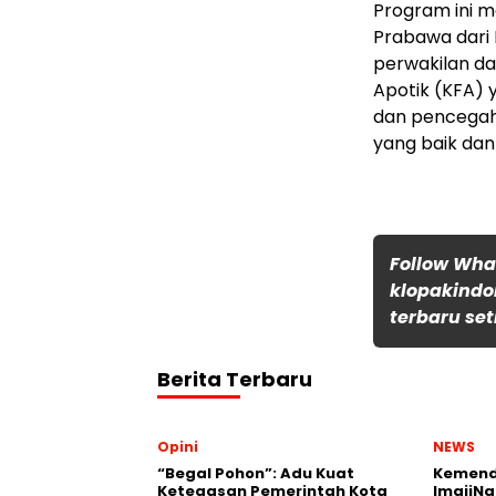
Program ini me
Prabawa dari 
perwakilan da
Apotik (KFA)
dan pencegah
yang baik dan
Follow Wh
klopakindo
terbaru set
Berita Terbaru
Opini
NEWS
“Begal Pohon”: Adu Kuat
Kemend
Ketegasan Pemerintah Kota
ImajiNa