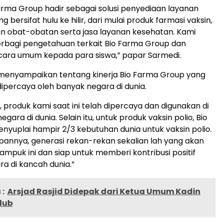
 Farma Group hadir sebagai solusi penyediaan layanan
 bersifat hulu ke hilir, dari mulai produk farmasi vaksin,
n obat-obatan serta jasa layanan kesehatan. Kami
erbagi pengetahuan terkait Bio Farma Group dan
cara umum kepada para siswa,” papar Sarmedi.
 menyampaikan tentang kinerja Bio Farma Group yang
 dipercaya oleh banyak negara di dunia.
, produk kami saat ini telah dipercaya dan digunakan di
negara di dunia. Selain itu, untuk produk vaksin polio, Bio
nyuplai hampir 2/3 kebutuhan dunia untuk vaksin polio.
annya, generasi rekan-rekan sekalian lah yang akan
mpuk ini dan siap untuk memberi kontribusi positif
ra di kancah dunia.”
:
Arsjad Rasjid Didepak dari Ketua Umum Kadin
lub