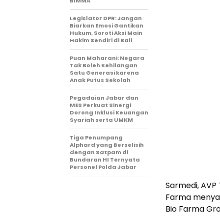
BIMMA
Legislator DPR: Jangan
Biarkan Emosi Gantikan
Hukum, Soroti Aksi Main
Hakim Sendiri di Bali
Puan Maharani: Negara
Tak Boleh Kehilangan
Satu Generasi karena
Anak Putus Sekolah
Pegadaian Jabar dan
MES Perkuat Sinergi
Dorong Inklusi Keuangan
Syariah serta UMKM
Tiga Penumpang
Alphard yang Berselisih
dengan Satpam di
Bundaran HI Ternyata
Personel Polda Jabar
Sarmedi, AVP 
Farma menyat
Bio Farma Gro