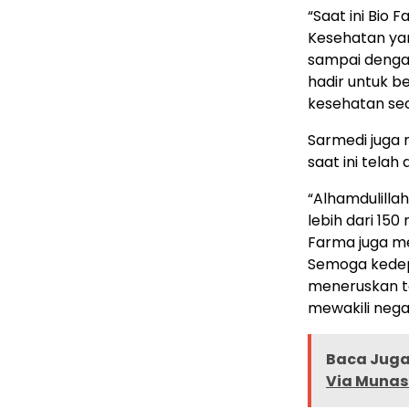
“Saat ini Bio
Kesehatan yang
sampai denga
hadir untuk b
kesehatan se
Sarmedi juga
saat ini telah
“Alhamdulillah
lebih dari 150 
Farma juga me
Semoga kedep
meneruskan ta
mewakili nega
Baca Juga 
Via Munas