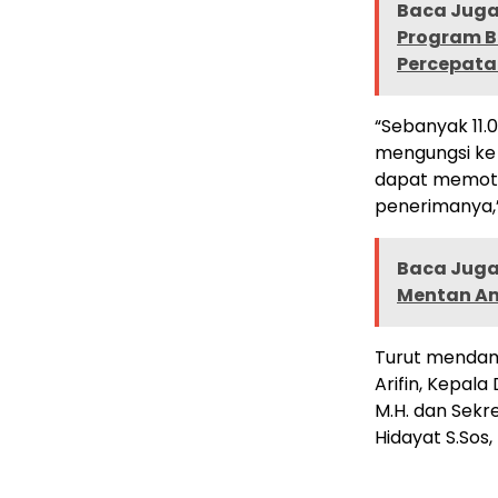
Baca Juga 
Program B
Percepata
“Sebanyak 11.
mengungsi ke 
dapat memoti
penerimanya,”
Baca Juga 
Mentan Am
Turut mendamp
Arifin, Kepala
M.H. dan Sek
Hidayat S.Sos, 