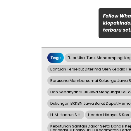
Follow Wh
klopakindo
terbaru set
Tag :
"ujar Uka. Turut Mendampingi Ke
Bantuan Tersebut Diterima Oleh Kepala
Berusaha Membersamai Keluarga Jawa Ba
Dan Sebanyak 2000 Jiwa Mengungsi Ke Lokas
Dukungan BKKBN Jawa Barat Dapat Memot
H. M. Haerun S.H.
Hendra Hidayat S.Sos
Kebutuhan Sanitasi Dasar Serta Donasi 
Berlokasi Di Posko BPBD Kecamatan Kertas