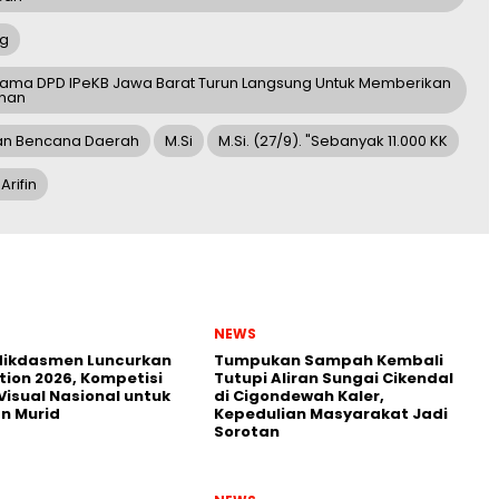
ng
sama DPD IPeKB Jawa Barat Turun Langsung Untuk Memberikan
anan
gan Bencana Daerah
M.Si
M.Si. (27/9). "Sebanyak 11.000 KK
Arifin
NEWS
ikdasmen Luncurkan
Tumpukan Sampah Kembali
tion 2026, Kompetisi
Tutupi Aliran Sungai Cikendal
Visual Nasional untuk
di Cigondewah Kaler,
n Murid
Kepedulian Masyarakat Jadi
Sorotan