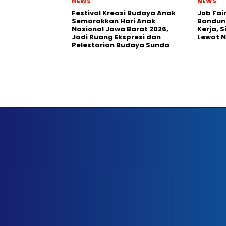
NEWS
NEWS
Festival Kreasi Budaya Anak
Job Fai
Semarakkan Hari Anak
Bandun
Nasional Jawa Barat 2026,
Kerja, 
Jadi Ruang Ekspresi dan
Lewat 
Pelestarian Budaya Sunda