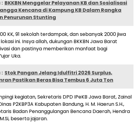
:
BKKBN Menggelar Pelayanan KB dan Sosialisasi
angga Kencana di Kampung KB Dalam Rangka
n Penurunan Stunting
000 KK, 91 sekolah terdampak, dan sebanyak 2000 jiwa
lokasi ini. Insya allah, dukungan BKKBN Jawa Barat
vasi dan pastinya memberikan manfaat bagi
ujar Uka.
:
Stok Pangan Jelang Idulfitri 2026 Surplus,
ran Pastikan Beras Bisa Tembus 6 Juta Ton
ingi kegiatan, Sekretaris DPD IPeKB Jawa Barat, Zainal
 Dinas P2KBP3A Kabupaten Bandung, H. M. Haerun S.H.,
retaris Badan Penanggulangan Bencana Daerah, Hendra
M.Si, beserta jajaran.