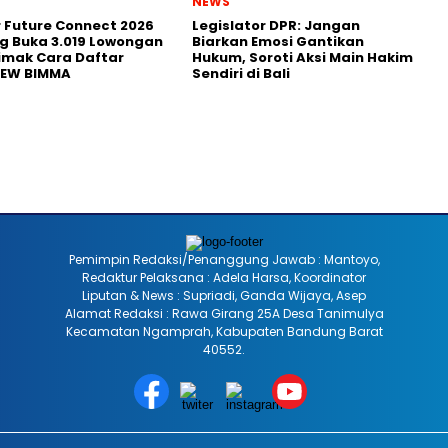
NEWS
r Future Connect 2026
Legislator DPR: Jangan
g Buka 3.019 Lowongan
Biarkan Emosi Gantikan
Simak Cara Daftar
Hukum, Soroti Aksi Main Hakim
NEW BIMMA
Sendiri di Bali
Pemimpin Redaksi/Penanggung Jawab : Mantoyo,
Redaktur Pelaksana : Adela Harsa, Koordinator
Liputan & News : Supriadi, Ganda Wijaya, Asep
Alamat Redaksi : Rawa Girang 25A Desa Tanimulya
Kecamatan Ngamprah, Kabupaten Bandung Barat
40552.