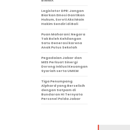
BIMMA
Legislator DPR: Jangan
Biarkan Emosi Gantikan
Hukum, Soroti Aksi Main
Hakim Sendiri di Bali
Puan Maharani: Negara
Tak Boleh Kehilangan
Satu Generasi karena
Anak Putus Sekolah
Pegadaian Jabar dan
MES Perkuat Sinergi
Dorong Inklusi Keuangan
Syariah serta UMKM
Tiga Penumpang
Alphard yang Berselisih
dengan Satpam di
Bundaran HI Ternyata
Personel Polda Jabar