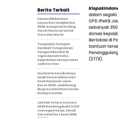
KlopakIndon
Berita Terkait
dalam segala 
Kemendikdasmen
DPD IPeKB Ja
Luncurkan ImajiNation
sebanyak 350 
2026, Kompetisi Koding
Visual Nasional untuk
donasi kepad
Guru dan Murid
Berlokasi di 
Tumpukan Sampah
bantuan terse
Kembali Tutupi Aliran
Penanggulanga
Sungai Cikendal di
Cigondewah Kaler,
(27/9).
Kepedulian Masyarakat
Jadi Sorotan
Festival Kreasi Budaya
Anak Semarakkan Hari
Anak Nasional Jawa
Barat 2026, Jadi Ruang
Ekspresi dan Pelestarian
Budaya Sunda
Job Fair Future Connect
2026 Bandung Buka 3.019
Lowongan Kerja, Simak
Cara Daftar Lewat NEW