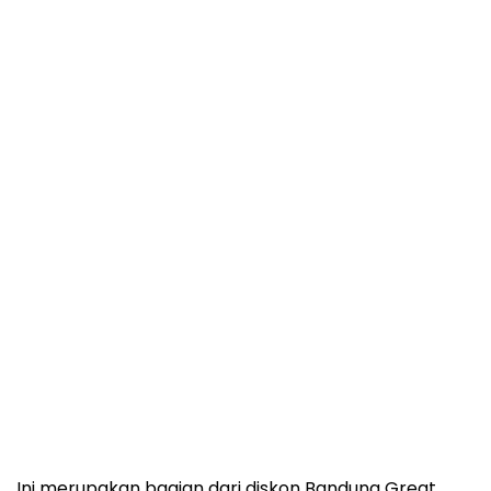
Ini merupakan bagian dari diskon Bandung Great