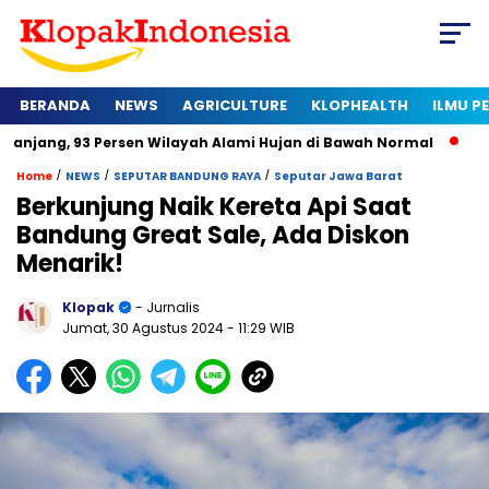
BERANDA
NEWS
AGRICULTURE
KLOPHEALTH
ILMU 
 Persen Wilayah Alami Hujan di Bawah Normal
Kapan Sertifi
/
/
/
Home
NEWS
SEPUTAR BANDUNG RAYA
Seputar Jawa Barat
Berkunjung Naik Kereta Api Saat
Bandung Great Sale, Ada Diskon
Menarik!
Klopak
- Jurnalis
Jumat, 30 Agustus 2024
- 11:29 WIB