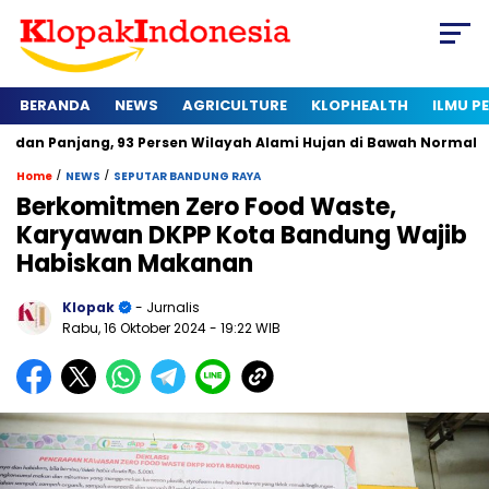
BERANDA
NEWS
AGRICULTURE
KLOPHEALTH
ILMU 
g, 93 Persen Wilayah Alami Hujan di Bawah Normal
Kapan Se
/
/
Home
NEWS
SEPUTAR BANDUNG RAYA
Berkomitmen Zero Food Waste,
Karyawan DKPP Kota Bandung Wajib
Habiskan Makanan
Klopak
- Jurnalis
Rabu, 16 Oktober 2024
- 19:22 WIB