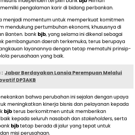
isaris Independen terpilih bank
bjb
Hilman
memilki pengalaman karir di bidang perbankan.
juga menjadi momentum untuk memperkuat komitmen
m mendukung pertumbuhan ekonomi, khususnya di
an Banten. bank
bjb
, yang selama ini dikenal sebagai
ank pembangunan daerah terkemuka, terus berupaya
angkauan layanannya dengan tetap mematuhi prinsip-
elola perusahaan yang baik.
:
Jabar Berdayakan Lansia Perempuan Melalui
novatif DP3AKB
enekankan bahwa perubahan ini sejalan dengan upaya
uk meningkatkan kinerja bisnis dan pelayanan kepada
nk
bjb
terus berkomitmen untuk memberikan
rbaik kepada seluruh nasabah dan
stakeholders
, serta
bank
bjb
tetap berada di jalur yang tepat untuk
 dan misi perusahaan.