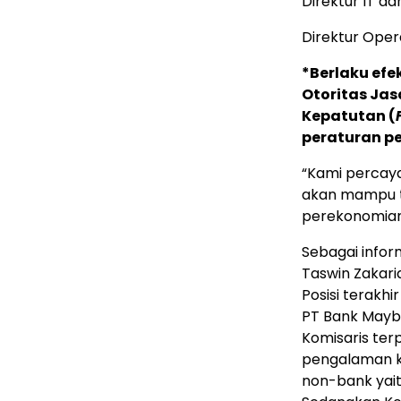
Direktur I
Direktu
*Berlaku efe
Otoritas Ja
Kepatutan (
peraturan p
“Kami percay
akan mampu te
perekonomian
Sebagai infor
Taswin Zakaria
Posisi terakh
PT Bank Mayba
Komisaris terp
pengalaman ka
non-bank yait