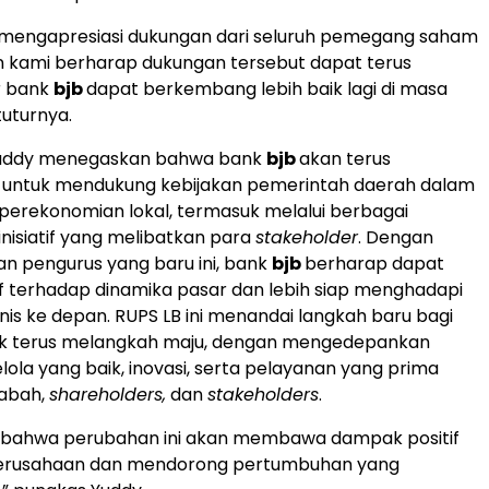
 mengapresiasi dukungan dari seluruh pemegang saham
an kami berharap dukungan tersebut dapat terus
r bank
bjb
dapat berkembang lebih baik lagi di masa
uturnya.
, Yuddy menegaskan bahwa bank
bjb
akan terus
untuk mendukung kebijakan pemerintah daerah dalam
erekonomian lokal, termasuk melalui berbagai
nisiatif yang melibatkan para
stakeholder
. Dengan
n pengurus yang baru ini, bank
bjb
berharap dapat
if terhadap dinamika pasar dan lebih siap menghadapi
nis ke depan. RUPS LB ini menandai langkah baru bagi
k terus melangkah maju, dengan mengedepankan
elola yang baik, inovasi, serta pelayanan yang prima
sabah,
shareholders,
dan
stakeholders
.
s bahwa perubahan ini akan membawa dampak positif
 perusahaan dan mendorong pertumbuhan yang