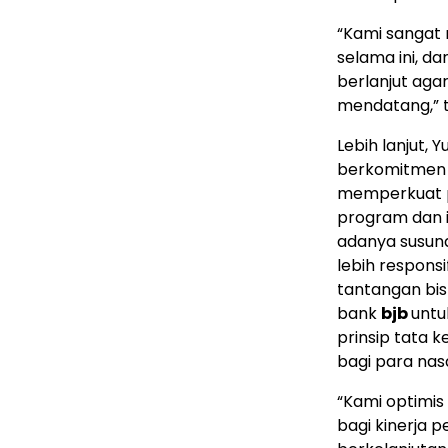
“Kami sangat
selama ini, d
berlanjut aga
mendatang,” t
Lebih lanjut
berkomitmen 
memperkuat p
program dan i
adanya susuna
lebih respons
tantangan bis
bank
bjb
untu
prinsip tata k
bagi para na
“Kami optimi
bagi kinerja