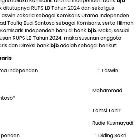
digno selaku Komisaris Utama Independen bank
bjb
ak ditutupnya RUPS LB Tahun 2024 dan sekaligus
aswin Zakaria sebagai Komisaris Utama Independen
Taufiq Budi Santoso sebagai Komisaris, serta Hilman
Komisaris Independen baru di bank
bjb
. Maka, sesuai
usan RUPS LB Tahun 2024, maka susunan anggota
is dan Direksi bank
bjb
adalah sebagai berikut:
aris
is Utama Independen : Taswin
saris : Mohammad
antoso*
aris : Tomsi Tohir
aris : Rudie Kusmayadi
is Independen : Diding Sakri