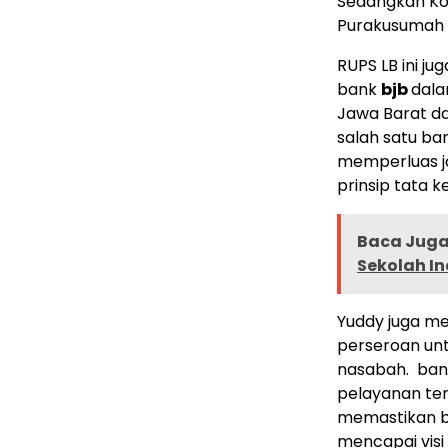
Sedangkan Kom
Purakusumah 
RUPS LB ini 
bank
bjb
dala
Jawa Barat d
salah satu b
memperluas j
prinsip tata k
Baca Juga 
Sekolah I
Yuddy juga m
perseroan unt
nasabah. ba
pelayanan te
memastikan 
mencapai visi