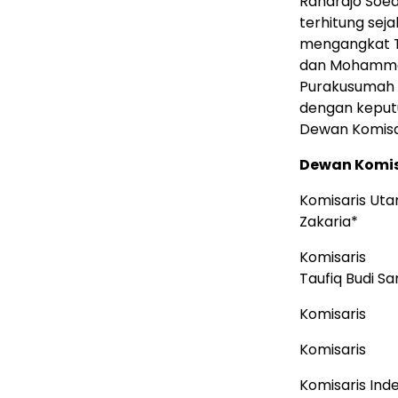
Rahardjo Soe
terhitung sej
mengangkat T
dan Mohammad 
Purakusumah 
dengan keput
Dewan Komisar
Dewan Komis
Komisar
Zakaria*
Komi
Taufiq Budi S
Komis
Komis
Komisar