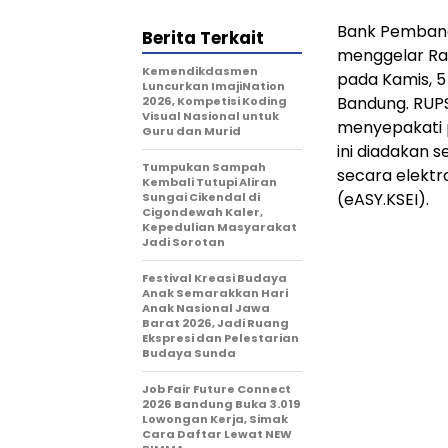
Bank Pembang
Berita Terkait
menggelar Ra
Kemendikdasmen
pada Kamis, 5
Luncurkan ImajiNation
Bandung. RUPS
2026, Kompetisi Koding
Visual Nasional untuk
menyepakati 
Guru dan Murid
ini diadakan 
Tumpukan Sampah
secara elektro
Kembali Tutupi Aliran
(eASY.KSEI).
Sungai Cikendal di
Cigondewah Kaler,
Kepedulian Masyarakat
Jadi Sorotan
Festival Kreasi Budaya
Anak Semarakkan Hari
Anak Nasional Jawa
Barat 2026, Jadi Ruang
Ekspresi dan Pelestarian
Budaya Sunda
Job Fair Future Connect
2026 Bandung Buka 3.019
Lowongan Kerja, Simak
Cara Daftar Lewat NEW