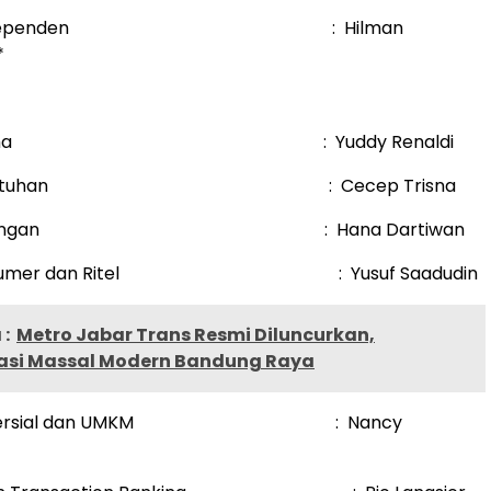
ris Independen : Hilman
*
ur Utama : Yuddy Renaldi
ur Kepatuhan : Cecep Trisna
ur Keuangan : Hana Dartiwan
 Konsumer dan Ritel : Yusuf Saadudin
:
Metro Jabar Trans Resmi Diluncurkan,
asi Massal Modern Bandung Raya
 Komersial dan UMKM : Nancy