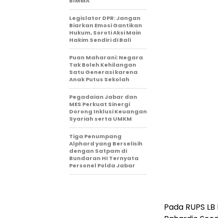
BIMMA
Legislator DPR: Jangan
Biarkan Emosi Gantikan
Hukum, Soroti Aksi Main
Hakim Sendiri di Bali
Puan Maharani: Negara
Tak Boleh Kehilangan
Satu Generasi karena
Anak Putus Sekolah
Pegadaian Jabar dan
MES Perkuat Sinergi
Dorong Inklusi Keuangan
Syariah serta UMKM
Tiga Penumpang
Alphard yang Berselisih
dengan Satpam di
Bundaran HI Ternyata
Personel Polda Jabar
Pada RUPS LB 