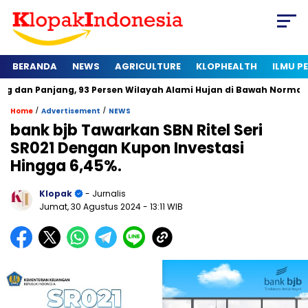
BERANDA
NEWS
AGRICULTURE
KLOPHEALTH
ILMU 
ang, 93 Persen Wilayah Alami Hujan di Bawah Normal
Kapan 
/
/
Home
Advertisement
NEWS
bank bjb Tawarkan SBN Ritel Seri
SR021 Dengan Kupon Investasi
Hingga 6,45%.
Klopak
- Jurnalis
Jumat, 30 Agustus 2024
- 13:11 WIB